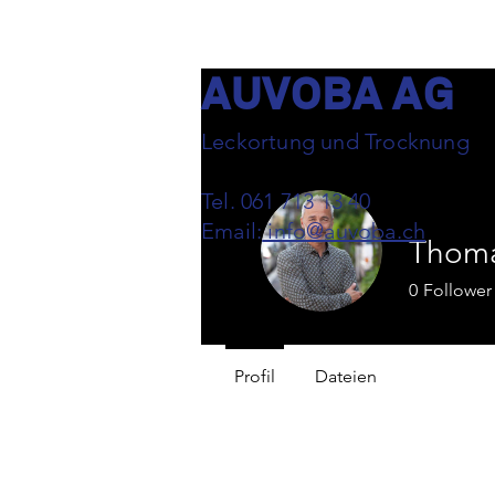
AUVOBA AG
Leckortung und Trocknung
Tel. 061 713 13 40
Email:
info@auvoba.ch
Thoma
0
Follower
Profil
Dateien